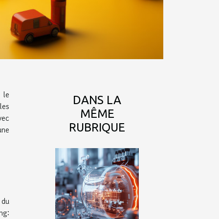
 le
DANS LA
les
MÊME
vec
RUBRIQUE
une
 du
ng: