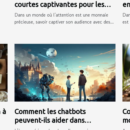
courtes captivantes pour les
en
médias sociaux
ca
Dans un monde où l’attention est une monnaie
Dan
précieuse, savoir captiver son audience avec des...
est
Comment les chatbots
Co
 à
peuvent-ils aider dans
mo
l'apprentissage des langues
pr