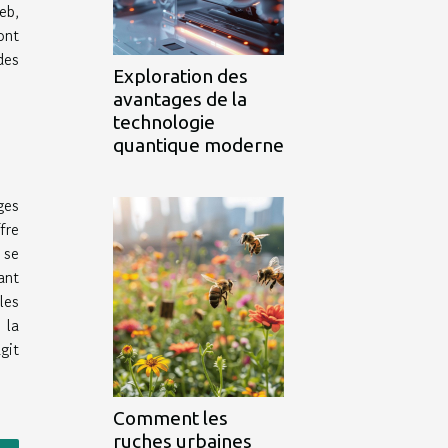
eb,
ont
des
Exploration des
avantages de la
technologie
quantique moderne
ges
fre
 se
ant
les
 la
git
Comment les
ruches urbaines