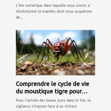
l'apprentissage des langues
L'ère numérique dans laquelle nous vivons a
étrangères ?
révolutionné la manière dont nous acquérons
de...
Comprendre le cycle de vie
du moustique tigre pour
mieux prévenir sa
Avec l'arrivée des beaux jours dans le Var, la
prolifération dans le Var
vigilance s'impose face à un visiteur