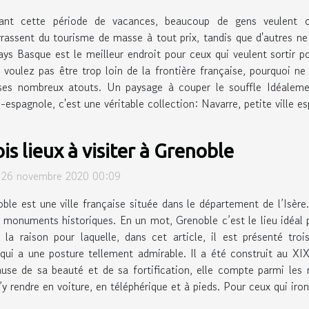
ant cette période de vacances, beaucoup de gens veulent con
rassent du tourisme de masse à tout prix, tandis que d'autres ne 
ys Basque est le meilleur endroit pour ceux qui veulent sortir p
voulez pas être trop loin de la frontière française, pourquoi ne
 ses nombreux atouts. Un paysage à couper le souffle Idéaleme
espagnole, c'est une véritable collection: Navarre, petite ville es
is lieux à visiter à Grenoble
i 26 novembre 2020 00:09
ble est une ville française située dans le département de l’Isère. 
 monuments historiques. En un mot, Grenoble c’est le lieu idéal p
 la raison pour laquelle, dans cet article, il est présenté tro
ui a une posture tellement admirable. Il a été construit au XIX
use de sa beauté et de sa fortification, elle compte parmi les 
y rendre en voiture, en téléphérique et à pieds. Pour ceux qui iront