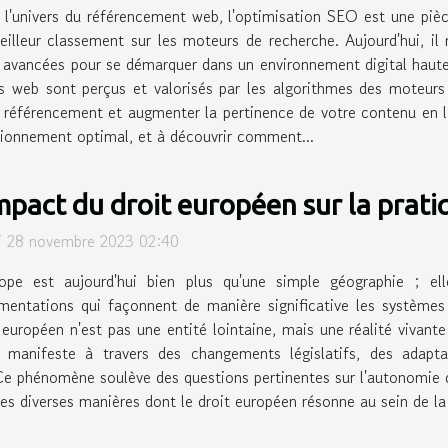
l'univers du référencement web, l'optimisation SEO est une pièce
illeur classement sur les moteurs de recherche. Aujourd'hui, il 
s avancées pour se démarquer dans un environnement digital hau
s web sont perçus et valorisés par les algorithmes des moteurs 
le référencement et augmenter la pertinence de votre contenu en l
tionnement optimal, et à découvrir comment...
impact du droit européen sur la prati
i 28 novembre 2023 02:40
rope est aujourd'hui bien plus qu'une simple géographie ; el
mentations qui façonnent de manière significative les systèmes
 européen n'est pas une entité lointaine, mais une réalité vivant
manifeste à travers des changements législatifs, des adaptati
. Ce phénomène soulève des questions pertinentes sur l'autonomie
les diverses manières dont le droit européen résonne au sein de la 