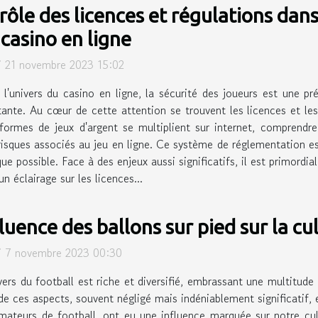
 rôle des licences et régulations dan
 casino en ligne
i 21 novembre 2023 15:02
l'univers du casino en ligne, la sécurité des joueurs est une p
ante. Au cœur de cette attention se trouvent les licences et les
eformes de jeux d'argent se multiplient sur internet, comprend
isques associés au jeu en ligne. Ce système de réglementation est
ue possible. Face à des enjeux aussi significatifs, il est primordia
un éclairage sur les licences...
fluence des ballons sur pied sur la cu
i 7 novembre 2023 00:30
vers du football est riche et diversifié, embrassant une multitude 
de ces aspects, souvent négligé mais indéniablement significatif, e
mateurs de football, ont eu une influence marquée sur notre cul