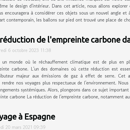
même le design d'intérieur. Dans cet article, nous allons explor
s encouragera à considérer ces objets sous un nouvel angle et à 
art contemporain, les ballons sur pied ont trouvé une place de cho
 réduction de l'empreinte carbone da
redi 6 octobre 2023 11:38
 un monde où le réchauffement climatique est de plus en plus
einte carbone. L'un des domaines où cette réduction est essent
ributeur majeur aux émissions de gaz à effet de serre. Cet ar
e rendre nos voyages plus respectueux de l'environnement. Nous 
angements systémiques. Alors, plongeons dans ce sujet importan
einte carbone La réduction de l'empreinte carbone, notamment au s
yage à Espagne
di 20 mars 2021 09:39