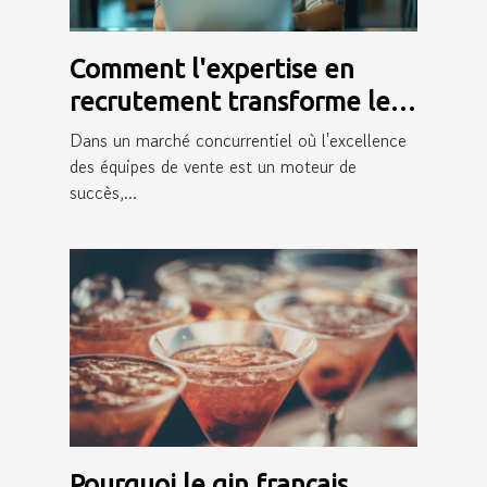
Comment l'expertise en
recrutement transforme les
équipes de vente
Dans un marché concurrentiel où l'excellence
des équipes de vente est un moteur de
succès,...
Pourquoi le gin français