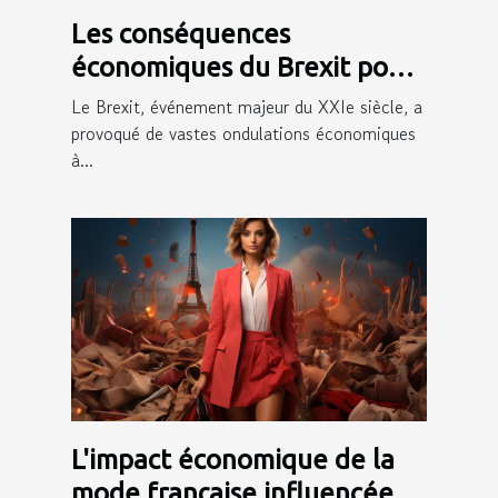
Les conséquences
économiques du Brexit pour
les régions frontalières
Le Brexit, événement majeur du XXIe siècle, a
provoqué de vastes ondulations économiques
à...
L'impact économique de la
mode française influencée