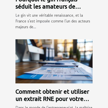
séduit les amateurs de
cocktails ?
Le gin vit une véritable renaissance, et la
France s'est imposée comme l'un des acteurs
majeurs de...
Comment obtenir et utiliser
un extrait RNE pour votre
entreprise
Dans le monde de l'entrepreneuriat, la maîtrise