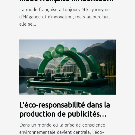
par des personnalités sur les
La mode française a toujours été synonyme
réseaux sociaux
d'élégance et d'innovation, mais aujourd'hui,
elle se...
L'éco-responsabilité dans la
production de publicités
gonflables
Dans un monde où la prise de conscience
environnementale devient centrale, l'éco-