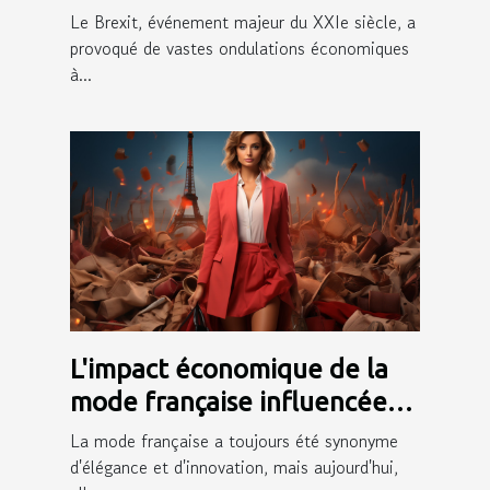
les régions frontalières
Le Brexit, événement majeur du XXIe siècle, a
provoqué de vastes ondulations économiques
à...
L'impact économique de la
mode française influencée
par des personnalités sur les
La mode française a toujours été synonyme
réseaux sociaux
d'élégance et d'innovation, mais aujourd'hui,