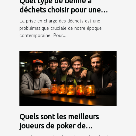
Quel type de benne à
déchets choisir pour une
gestion efficace des déchets
La prise en charge des déchets est une
?
problématique cruciale de notre époque
contemporaine. Pour...
Quels sont les meilleurs
joueurs de poker de
Winamax ?