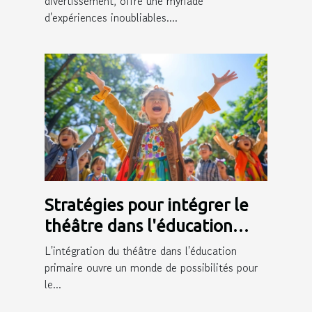
divertissement, offre une myriade
d'expériences inoubliables....
Stratégies pour intégrer le
théâtre dans l'éducation
primaire et ses bénéfices
L'intégration du théâtre dans l'éducation
primaire ouvre un monde de possibilités pour
le...