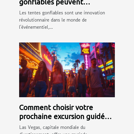
gonflables peuvent
dynamiser votre présence
Les tentes gonflables sont une innovation
événementielle
révolutionnaire dans le monde de
l'événementiel,...
Comment choisir votre
prochaine excursion guidée
en français à Las Vegas
Las Vegas, capitale mondiale du