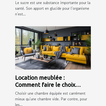
consommation du sucre sur
Le sucre est une substance importante pour la
la peau ?
santé. Son apport en glucide pour l’organisme
n’est...
Location meublée :
Comment faire le choix
d’une bonne assurance ?
Choisir une chambre équipée est carrément
mieux qu’une chambre vide. Par contre, pour
les...