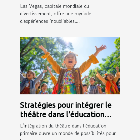
en français à Las Vegas
Las Vegas, capitale mondiale du
divertissement, offre une myriade
d'expériences inoubliables....
Stratégies pour intégrer le
théâtre dans l'éducation
primaire et ses bénéfices
L'intégration du théâtre dans l'éducation
primaire ouvre un monde de possibilités pour