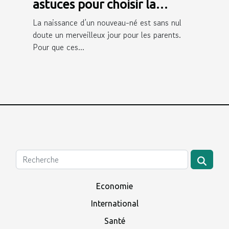
astuces pour choisir la
poussette de son bébé ?
La naissance d’un nouveau-né est sans nul
doute un merveilleux jour pour les parents.
Pour que ces...
Economie
International
Santé