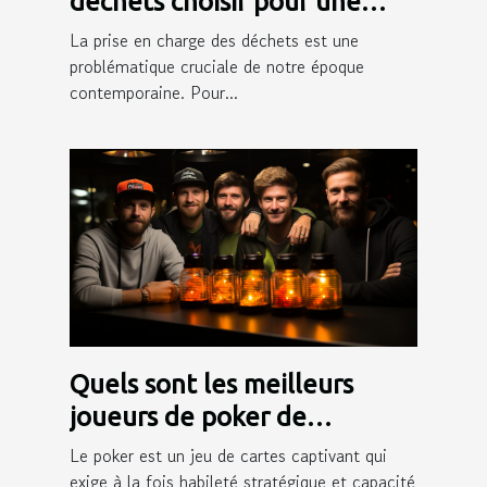
déchets choisir pour une
gestion efficace des déchets
La prise en charge des déchets est une
?
problématique cruciale de notre époque
contemporaine. Pour...
Quels sont les meilleurs
joueurs de poker de
Winamax ?
Le poker est un jeu de cartes captivant qui
exige à la fois habileté stratégique et capacité