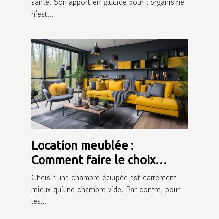
la peau ?
santé. Son apport en glucide pour l’organisme
n’est...
Location meublée :
Comment faire le choix
d’une bonne assurance ?
Choisir une chambre équipée est carrément
mieux qu’une chambre vide. Par contre, pour
les...