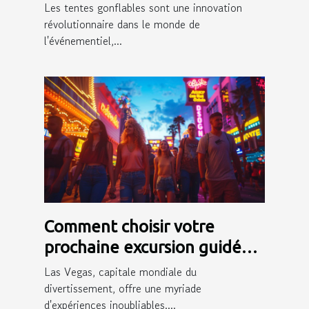
dynamiser votre présence
Les tentes gonflables sont une innovation
événementielle
révolutionnaire dans le monde de
l'événementiel,...
Comment choisir votre
prochaine excursion guidée
en français à Las Vegas
Las Vegas, capitale mondiale du
divertissement, offre une myriade
d'expériences inoubliables....