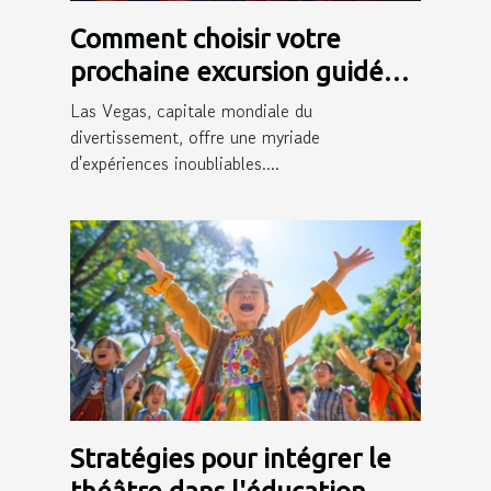
Comment choisir votre
prochaine excursion guidée
en français à Las Vegas
Las Vegas, capitale mondiale du
divertissement, offre une myriade
d'expériences inoubliables....
Stratégies pour intégrer le