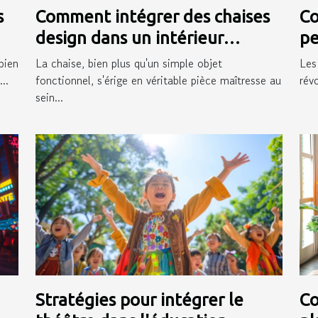
s
Comment intégrer des chaises
Co
design dans un intérieur
pe
moderne
pr
bien
La chaise, bien plus qu'un simple objet
Les
..
fonctionnel, s'érige en véritable pièce maîtresse au
rév
sein...
Stratégies pour intégrer le
Co