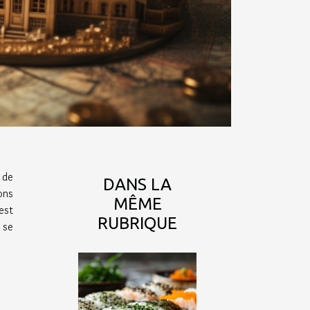
 de
DANS LA
ons
MÊME
est
RUBRIQUE
 se