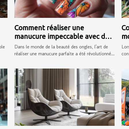
Comment réaliser une
Co
manucure impeccable avec des
mo
autocollants pour ongles
ex
ple
Dans le monde de la beauté des ongles, l'art de
Lor
réaliser une manucure parfaite a été révolutionné...
conf