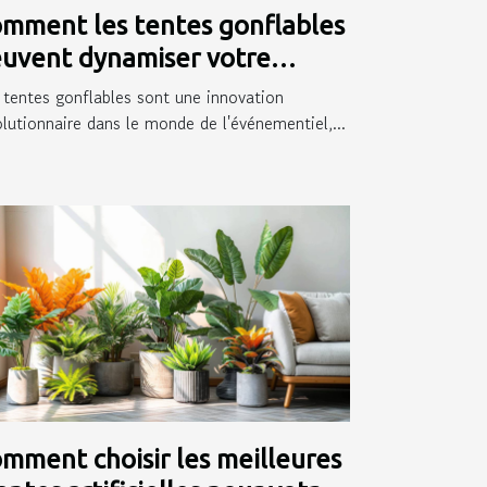
mment les tentes gonflables
uvent dynamiser votre
ésence événementielle
 tentes gonflables sont une innovation
olutionnaire dans le monde de l'événementiel,...
mment choisir les meilleures