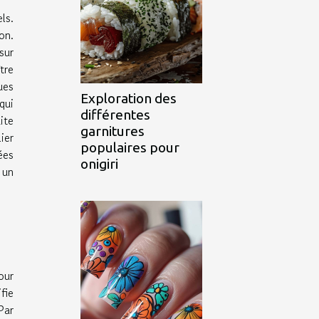
ls.
on.
sur
tre
ues
Exploration des
qui
différentes
ite
garnitures
ier
populaires pour
ées
onigiri
 un
our
fie
Par