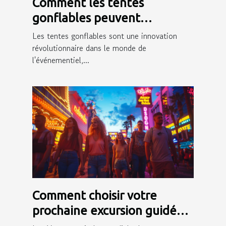
Comment les tentes
gonflables peuvent
dynamiser votre présence
Les tentes gonflables sont une innovation
événementielle
révolutionnaire dans le monde de
l'événementiel,...
Comment choisir votre
prochaine excursion guidée
en français à Las Vegas