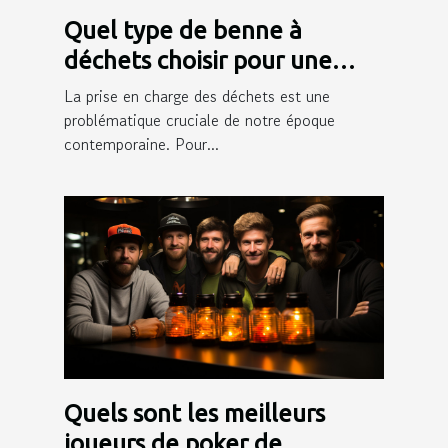
Quel type de benne à
déchets choisir pour une
gestion efficace des déchets
La prise en charge des déchets est une
?
problématique cruciale de notre époque
contemporaine. Pour...
Quels sont les meilleurs
joueurs de poker de