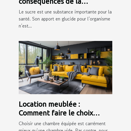
conséquences de la
consommation du sucre sur
Le sucre est une substance importante pour la
la peau ?
santé. Son apport en glucide pour l’organisme
n’est...
Location meublée :
Comment faire le choix
d’une bonne assurance ?
Choisir une chambre équipée est carrément
mieux qu’une chambre vide. Par contre, pour