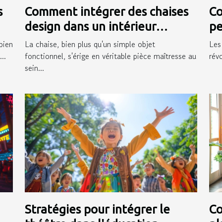
s
Comment intégrer des chaises
Co
design dans un intérieur
pe
moderne
pr
bien
La chaise, bien plus qu'un simple objet
Les
..
fonctionnel, s'érige en véritable pièce maîtresse au
rév
sein...
Stratégies pour intégrer le
Co