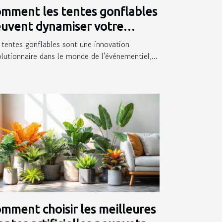
mment les tentes gonflables
uvent dynamiser votre
ésence événementielle
 tentes gonflables sont une innovation
olutionnaire dans le monde de l'événementiel,...
mment choisir les meilleures