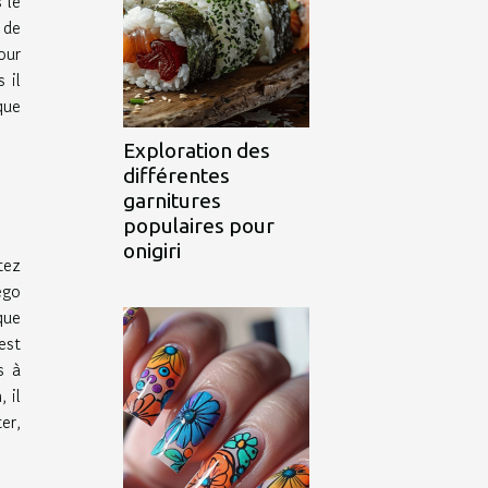
 le
 de
our
 il
que
Exploration des
différentes
garnitures
populaires pour
onigiri
tez
ego
que
est
s à
 il
er,