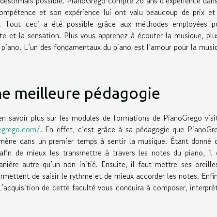
t désormais possible. PianoGrego compte 26 ans d’expérience dans
ompétence et son expérience lui ont valu beaucoup de prix et
. Tout ceci a été possible grâce aux méthodes employées p
e et la sensation. Plus vous apprenez à écouter la musique, plus
du piano. L’un des fondamentaux du piano est l’amour pour la musi
ne meilleure pédagogie
 en savoir plus sur les modules de formations de PianoGrego visi
egrego.com/
. En effet, c’est grâce à sa pédagogie que PianoGr
s amène dans un premier temps à sentir la musique. Étant donné 
fin de mieux les transmettre à travers les notes du piano, il 
nière autre qu’un non initié. Ensuite, il faut mettre ses oreille
ermettent de saisir le rythme et de mieux accorder les notes. Enfin,
L’acquisition de cette faculté vous conduira à composer, interprét