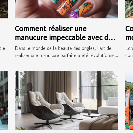
Comment réaliser une
Co
manucure impeccable avec des
mo
autocollants pour ongles
ex
ple
Dans le monde de la beauté des ongles, l'art de
Lor
réaliser une manucure parfaite a été révolutionné...
conf