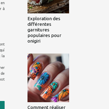
 en
r à
Exploration des
différentes
garnitures
populaires pour
onigiri
ont
qui
 la
mer
 de
pot
Comment réaliser