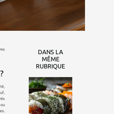
res
DANS LA
MÊME
RUBRIQUE
 ?
té,
uf,
rès
 ou
es.