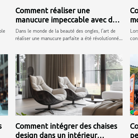
Comment réaliser une
Co
manucure impeccable avec des
mo
autocollants pour ongles
ex
ple
Dans le monde de la beauté des ongles, l'art de
Lor
réaliser une manucure parfaite a été révolutionné...
conf
s
Comment intégrer des chaises
Co
design dans un intérieur
pe