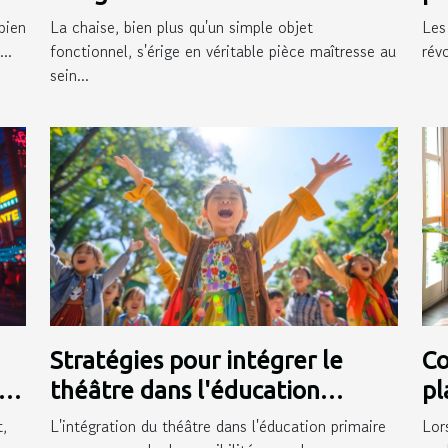
moderne
pr
bien
La chaise, bien plus qu'un simple objet
Les
..
fonctionnel, s'érige en véritable pièce maîtresse au
rév
sein...
Stratégies pour intégrer le
Co
en
théâtre dans l'éducation
pl
primaire et ses bénéfices
in
,
L'intégration du théâtre dans l'éducation primaire
Lor