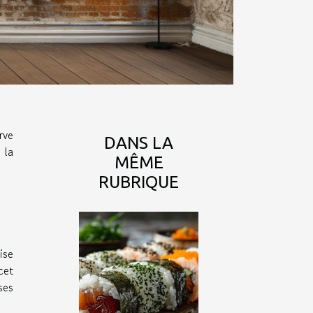
rve
DANS LA
 la
MÊME
RUBRIQUE
ise
cet
ses