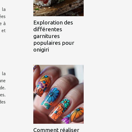
 la
ées
Exploration des
e à
différentes
 et
garnitures
populaires pour
onigiri
 la
une
de.
es.
des
Comment réaliser