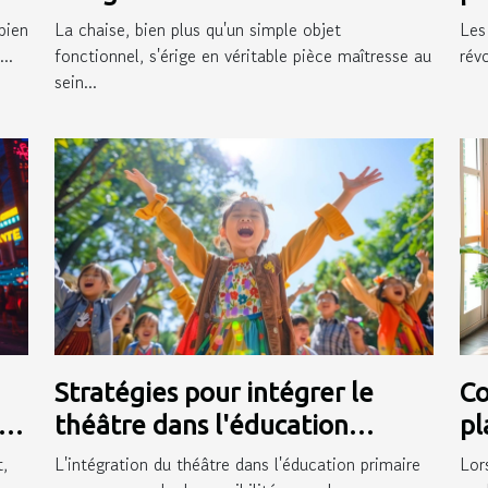
moderne
pr
bien
La chaise, bien plus qu'un simple objet
Les
..
fonctionnel, s'érige en véritable pièce maîtresse au
rév
sein...
Stratégies pour intégrer le
Co
en
théâtre dans l'éducation
pl
primaire et ses bénéfices
in
,
L'intégration du théâtre dans l'éducation primaire
Lor