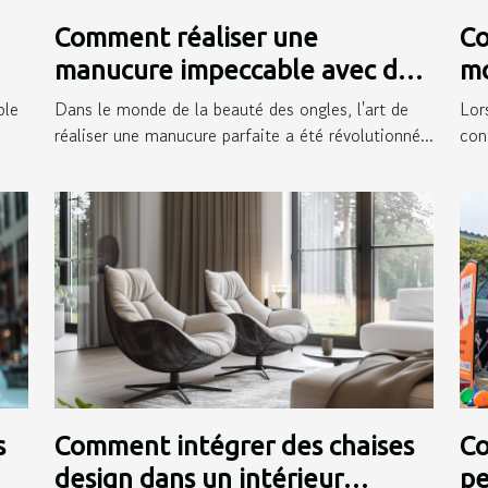
Comment réaliser une
Co
manucure impeccable avec des
mo
autocollants pour ongles
ex
ple
Dans le monde de la beauté des ongles, l'art de
Lor
réaliser une manucure parfaite a été révolutionné...
conf
s
Comment intégrer des chaises
Co
design dans un intérieur
pe