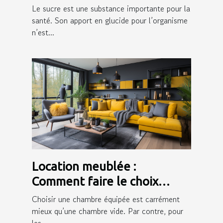
consommation du sucre sur
Le sucre est une substance importante pour la
la peau ?
santé. Son apport en glucide pour l’organisme
n’est...
Location meublée :
Comment faire le choix
d’une bonne assurance ?
Choisir une chambre équipée est carrément
mieux qu’une chambre vide. Par contre, pour
les...