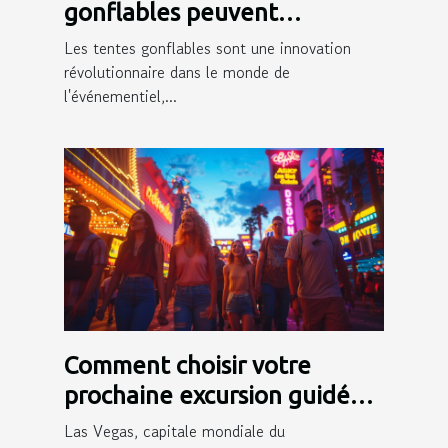
gonflables peuvent
dynamiser votre présence
Les tentes gonflables sont une innovation
événementielle
révolutionnaire dans le monde de
l'événementiel,...
Comment choisir votre
prochaine excursion guidée
en français à Las Vegas
Las Vegas, capitale mondiale du