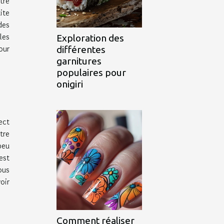
tre
ite
des
les
Exploration des
our
différentes
garnitures
populaires pour
onigiri
ect
tre
peu
est
ous
oir
Comment réaliser