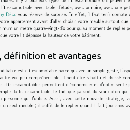
ables. Il y a plusieurs types de lit escamotable qui peuvent ê
e lit escamotable avec table d'étude, avec armoire, avec une pet
ny Déco
vous réserve de surprise. En effet, il faut tenir compte 
 votre appartement avant d'aller choisir votre meuble surtout que 
nimum un mètre quatre-vingt-dix pour qu'au moment de replier p
que votre lit dépasse la hauteur de votre bâtiment.
définition et avantages
ifiable est dit escamotable parce qu'avec un simple geste, l'asp
 autre vue peu compréhensible. Il peut être rabattu et dressé con
s dits escamotables permettent d'économiser et d'optimiser le 
emple du lit escamotable, le fait que ça soit du vrai coton qui 
a personne qui l'utilise. Aussi, avec cette nouvelle stratégie, v
 un seul meuble ; il suffit de le replier quand il fait jour sans av