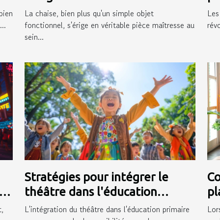
moderne
pr
bien
La chaise, bien plus qu'un simple objet
Les
..
fonctionnel, s'érige en véritable pièce maîtresse au
rév
sein...
Stratégies pour intégrer le
Co
en
théâtre dans l'éducation
pl
primaire et ses bénéfices
in
,
L'intégration du théâtre dans l'éducation primaire
Lor