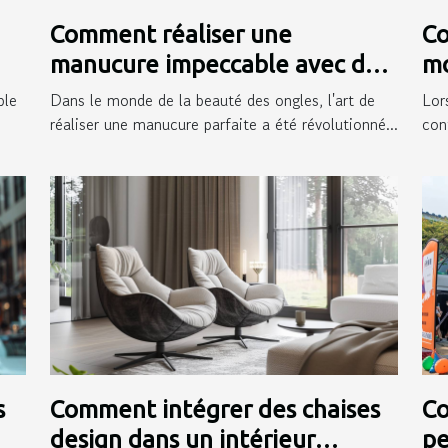
Comment réaliser une
Co
manucure impeccable avec des
mo
autocollants pour ongles
ex
ple
Dans le monde de la beauté des ongles, l'art de
Lor
réaliser une manucure parfaite a été révolutionné...
conf
s
Comment intégrer des chaises
Co
design dans un intérieur
pe