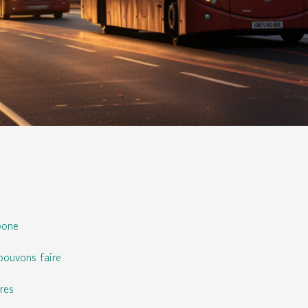
bone
pouvons faire
res