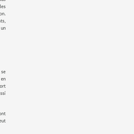
les
on.
ts,
 un
 se
 en
ort
ssi
ont
eut
.