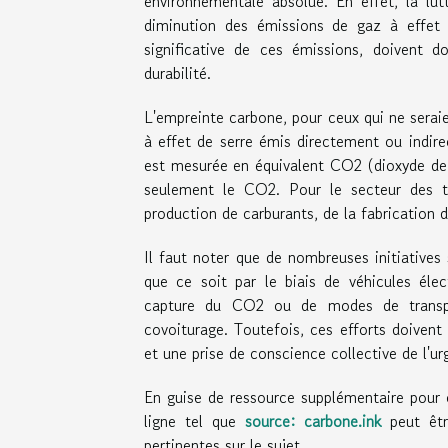
environnementale absolue. En effet, la lu
diminution des émissions de gaz à effet 
significative de ces émissions, doivent 
durabilité.
L'empreinte carbone, pour ceux qui ne seraie
à effet de serre émis directement ou indirec
est mesurée en équivalent CO2 (dioxyde de c
seulement le CO2. Pour le secteur des t
production de carburants, de la fabrication de
Il faut noter que de nombreuses initiatives
que ce soit par le biais de véhicules élec
capture du CO2 ou de modes de transpo
covoiturage. Toutefois, ces efforts doivent
et une prise de conscience collective de l'u
En guise de ressource supplémentaire pour c
ligne tel que
source: carbone.ink
peut êtr
pertinentes sur le sujet.