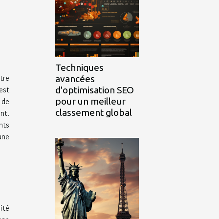
Techniques
tre
avancées
est
d'optimisation SEO
 de
pour un meilleur
nt.
classement global
nts
une
ité