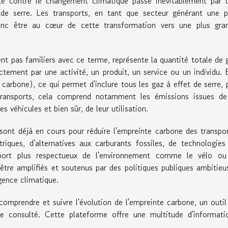
tte contre le changement climatique passe inévitablement par 
de serre. Les transports, en tant que secteur générant une p
donc être au cœur de cette transformation vers une plus gra
nt pas familiers avec ce terme, représente la quantité totale de 
tement par une activité, un produit, un service ou un individu. E
arbone), ce qui permet d'inclure tous les gaz à effet de serre, 
ransports, cela comprend notamment les émissions issues de
s véhicules et bien sûr, de leur utilisation.
 sont déjà en cours pour réduire l'empreinte carbone des transpor
triques, d'alternatives aux carburants fossiles, de technologies
rt plus respectueux de l'environnement comme le vélo ou
 être amplifiés et soutenus par des politiques publiques ambitieu
rgence climatique.
omprendre et suivre l'évolution de l'empreinte carbone, un outil
e consulté. Cette plateforme offre une multitude d'informati