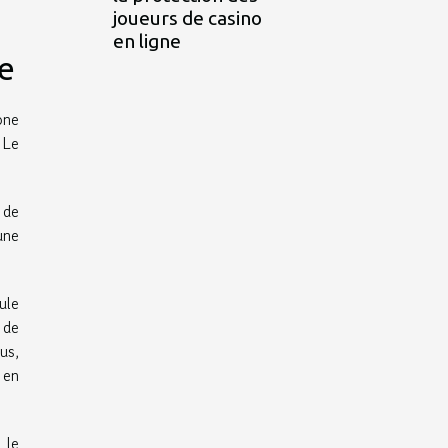
joueurs de casino
en ligne
e
one
 Le
 de
une
ule
 de
us,
 en
 le