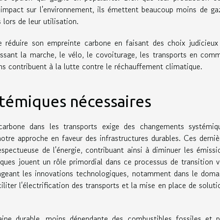
 impact sur l'environnement, ils émettent beaucoup moins de ga
 lors de leur utilisation.
 réduire son empreinte carbone en faisant des choix judicieux
issant la marche, le vélo, le covoiturage, les transports en com
ns contribuent à la lutte contre le réchauffement climatique.
témiques nécessaires
e carbone dans les transports exige des changements systémiq
notre approche en faveur des infrastructures durables. Ces derniè
respectueuse de l'énergie, contribuant ainsi à diminuer les émissi
iques jouent un rôle primordial dans ce processus de transition v
rageant les innovations technologiques, notamment dans le doma
liter l'électrification des transports et la mise en place de soluti
baine durable, moins dépendante des combustibles fossiles et p