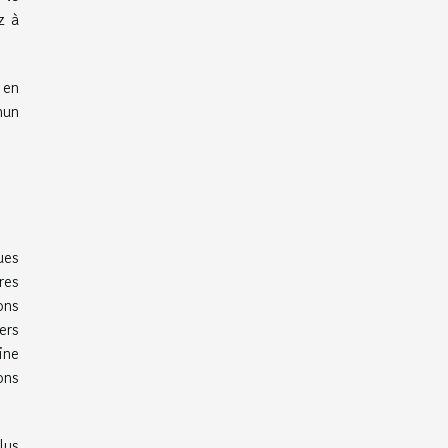
z à
 en
mun
ues
res
ons
ers
ine
ons
lus