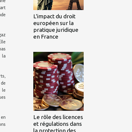
une
art
nde
L'impact du droit
européen sur la
pratique juridique
gaz
en France
lle
pas
 la
ts,
 de
 le
ses
 en
Le rôle des licences
ons
et régulations dans
la protection des