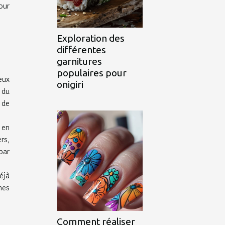
our
Exploration des
différentes
garnitures
populaires pour
eux
onigiri
 du
 de
 en
rs,
par
éjà
nes
Comment réaliser