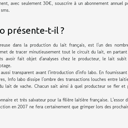
ement, avec seulement 30€, souscrire à un abonnement annuel p
r sms.
o présente-t-il ?
reuse dans la production du lait français, est l'un des nombr
rmet de tracer minutieusement tout le circuit du lait, en partant
 avoir fait objet d'analyses chez le producteur, le lait subit
otage.
 aussi transparent avant l'introduction d'info labo. En fournissant
res, Info labo dissipe l'ombre des transactions louches entre laitie
du lait de vache. Chacun sait ainsi à quel producteur se fier et 
nnaire et très salvateur pour la filière laitière française. L'essor d
uction en 2007 ne fera certainement que grimper lors des prochai