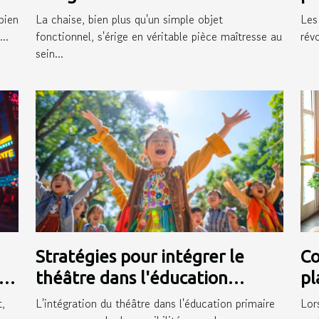
moderne
pr
bien
La chaise, bien plus qu'un simple objet
Les
..
fonctionnel, s'érige en véritable pièce maîtresse au
rév
sein...
Stratégies pour intégrer le
Co
en
théâtre dans l'éducation
pl
primaire et ses bénéfices
in
,
L'intégration du théâtre dans l'éducation primaire
Lor