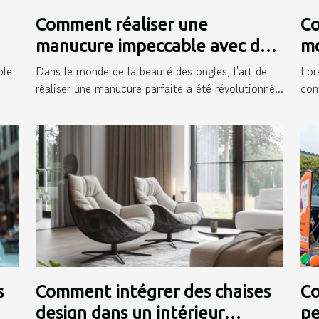
Comment réaliser une
Co
manucure impeccable avec des
mo
autocollants pour ongles
ex
ple
Dans le monde de la beauté des ongles, l'art de
Lor
réaliser une manucure parfaite a été révolutionné...
conf
s
Comment intégrer des chaises
Co
design dans un intérieur
pe