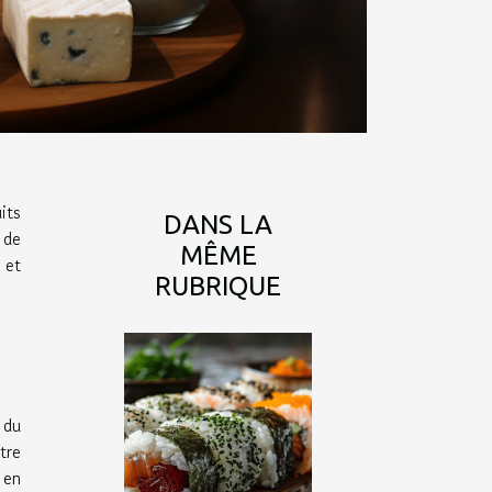
its
DANS LA
 de
MÊME
 et
RUBRIQUE
 du
tre
 en