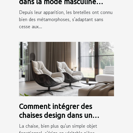
dans la mode masculine
moderne
Depuis leur apparition, les bretelles ont connu
bien des métamorphoses, s'adaptant sans
cesse aux...
Comment intégrer des
chaises design dans un
intérieur moderne
La chaise, bien plus qu'un simple objet
fonctionnel, s'érige en véritable pièce