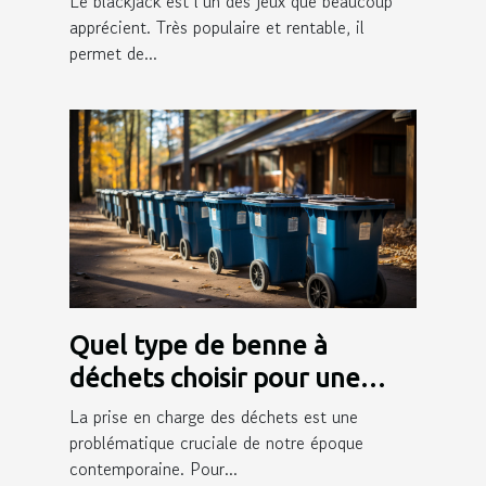
Le blackjack est l’un des jeux que beaucoup
apprécient. Très populaire et rentable, il
permet de...
Quel type de benne à
déchets choisir pour une
gestion efficace des déchets
La prise en charge des déchets est une
?
problématique cruciale de notre époque
contemporaine. Pour...