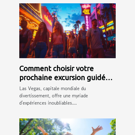
Comment choisir votre
prochaine excursion guidée
en français à Las Vegas
Las Vegas, capitale mondiale du
divertissement, offre une myriade
d'expériences inoubliables....