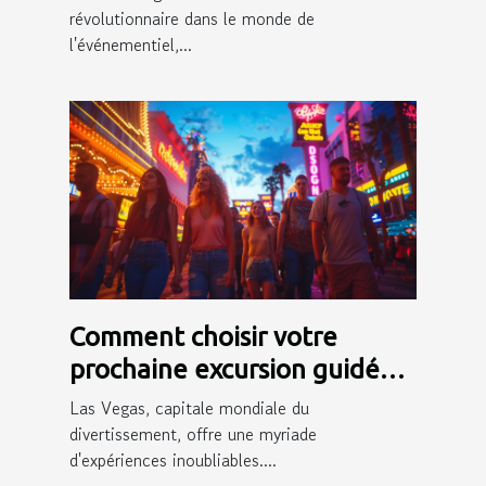
événementielle
révolutionnaire dans le monde de
l'événementiel,...
Comment choisir votre
prochaine excursion guidée
en français à Las Vegas
Las Vegas, capitale mondiale du
divertissement, offre une myriade
d'expériences inoubliables....