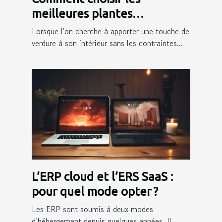
meilleures plantes
artificielles pour votre
Lorsque l'on cherche à apporter une touche de
intérieur
verdure à son intérieur sans les contraintes...
L’ERP cloud et l’ERS SaaS :
pour quel mode opter ?
Les ERP sont soumis à deux modes
d’hébergement depuis quelques années. Il