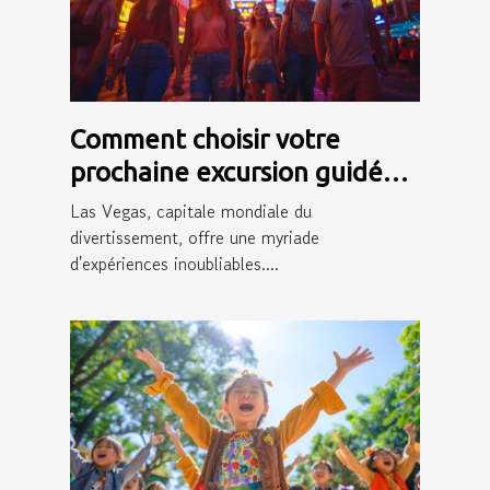
Comment choisir votre
prochaine excursion guidée
en français à Las Vegas
Las Vegas, capitale mondiale du
divertissement, offre une myriade
d'expériences inoubliables....