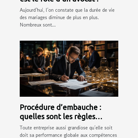
Aujourd’hui, l’on constate que la durée de vie
des mariages diminue de plus en plus.
Nombreux sont...
Procédure d’embauche :
quelles sont les règles
juridiques qui l’encadrent ?
Toute entreprise aussi grandiose qu’elle soit
doit sa performance globale aux compétences