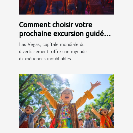
Comment choisir votre
prochaine excursion guidée
en français à Las Vegas
Las Vegas, capitale mondiale du
divertissement, offre une myriade
d'expériences inoubliables....