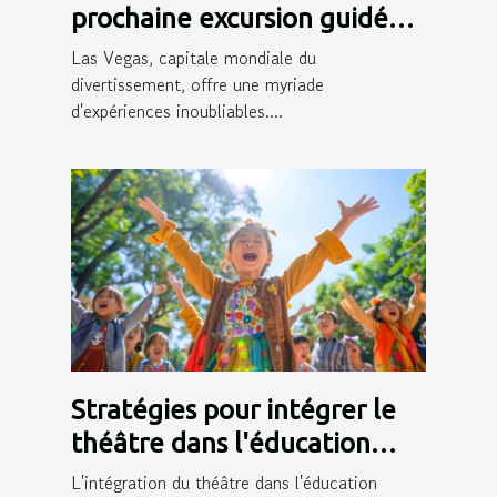
prochaine excursion guidée
en français à Las Vegas
Las Vegas, capitale mondiale du
divertissement, offre une myriade
d'expériences inoubliables....
Stratégies pour intégrer le
théâtre dans l'éducation
primaire et ses bénéfices
L'intégration du théâtre dans l'éducation