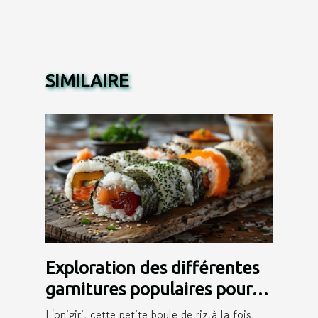
SIMILAIRE
Exploration des différentes
garnitures populaires pour
onigiri
L'onigiri, cette petite boule de riz à la fois