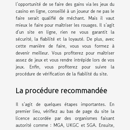
l’opportunité de se faire des gains via les jeux du
casino en ligne, conseillé à un joueur de ne pas le
faire serait qualifié de méchant. Mais il vaut
mieux le faire pour maîtriser les rouages. Il s’agit
d’un site en ligne, rien ne vous garantit la
sécurité, la fiabilité et la loyauté. De plus, avec
cette manière de faire, vous vous formez à
devenir meilleur. Vous profiterez pour maîtriser
assez de jeux et vous rendre intrépide lors de vos
jeux. Enfin, vous profiterez pour suivre la
procédure de vérification de la fiabilité du site.
La procédure recommandée
Il s’agit de quelques étapes importantes. En
premier lieu, vérifiez au bas de page du site la
licence accordée par des organismes faisant
autorité comme : MGA, UKGC et SGA. Ensuite,