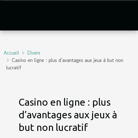
Accueil
Divers
Casino en ligne : plus d’avantages aux jeux à but non
lucratif
Casino en ligne : plus
d’avantages aux jeux à
but non lucratif