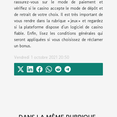
rassurez-vous sur le mode de paiement et
vérifiez si le casino accepte le mode de dépôt et
de retrait de votre choix. Il est très important de
vous rendre dans la rubrique « jeux » et regardez
si la plateforme dispose d’un logiciel de casino
fiable. Enfin, lisez les conditions générales qui
seront appliquées si vous choisissez de réclamer
un bonus.
Vendredi 1 octobre 2021 20:50