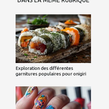
DANS LA MÊME RUBRIQUE
Exploration des différentes
garnitures populaires pour onigiri