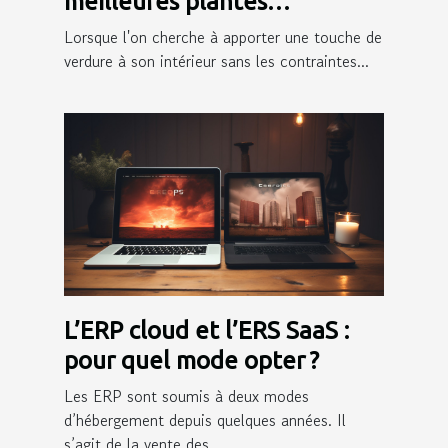
meilleures plantes
artificielles pour votre
Lorsque l'on cherche à apporter une touche de
intérieur
verdure à son intérieur sans les contraintes...
L’ERP cloud et l’ERS SaaS :
pour quel mode opter ?
Les ERP sont soumis à deux modes
d’hébergement depuis quelques années. Il
s’agit de la vente des...